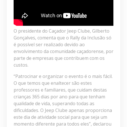
O presidente do Caçador Jeep Clube, Gilberto
Gonçalves, comenta que o Rally da Inclusão só
é possível ser realizado devido ao
envolvimento da comunidade caçadorense, por
parte de empresas que contribuem com os
custos.
“Patrocinar e organizar o evento é o mais fácil.
O que temos que enaltecer são estes
professores e familiares, que cuidam destas
crianças 365 dias por ano para que tenham
qualidade de vida, superando todas as
dificuldades. O Jeep Clube apenas proporciona
este dia de atividade social para que seja um
momento diferente para todos eles”, declarou